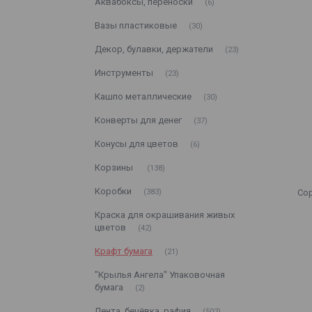
Аквабоксы, переноски
6
Вазы пластиковые
30
Декор, булавки, держатели
23
Инструменты
23
Кашпо металлические
30
Конверты для денег
37
Конусы для цветов
6
Корзины
138
Коробки
383
Краска для окрашивания живых
цветов
42
Крафт бумага
21
"Крылья Ангела" Упаковочная
бумага
2
Лента, бечёвка, рафия
502