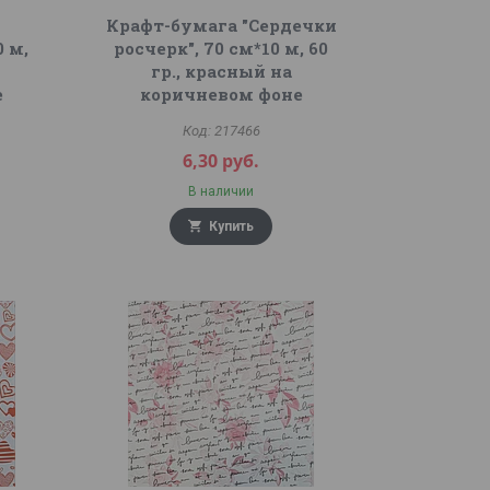
Крафт-бумага "Сердечки
0 м,
росчерк", 70 см*10 м, 60
а
гр., красный на
е
коричневом фоне
217466
6,30
руб.
В наличии
Купить