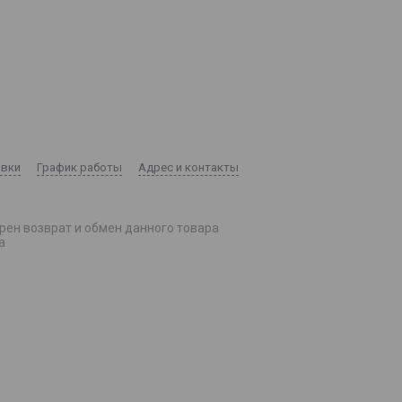
авки
График работы
Адрес и контакты
рен возврат и обмен данного товара
а