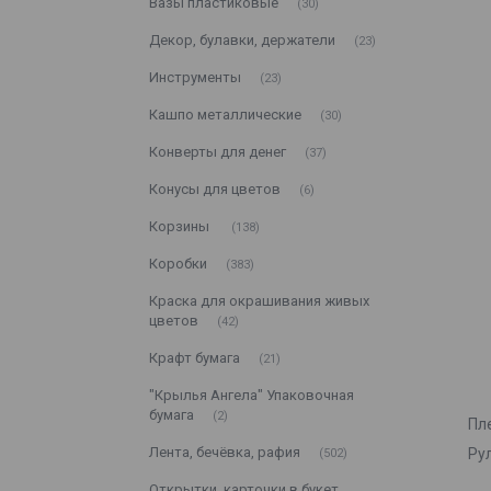
Вазы пластиковые
30
Декор, булавки, держатели
23
Инструменты
23
Кашпо металлические
30
Конверты для денег
37
Конусы для цветов
6
Корзины
138
Коробки
383
Краска для окрашивания живых
цветов
42
Крафт бумага
21
"Крылья Ангела" Упаковочная
бумага
2
Пл
Лента, бечёвка, рафия
Рул
502
Открытки, карточки в букет,