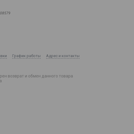
08579
авки
График работы
Адрес и контакты
рен возврат и обмен данного товара
а