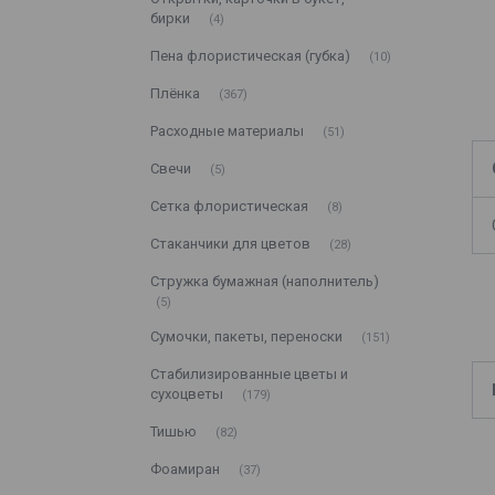
бирки
4
Пена флористическая (губка)
10
Плёнка
367
Расходные материалы
51
Свечи
5
Сетка флористическая
8
Стаканчики для цветов
28
Стружка бумажная (наполнитель)
5
Сумочки, пакеты, переноски
151
Стабилизированные цветы и
сухоцветы
179
Тишью
82
Фоамиран
37