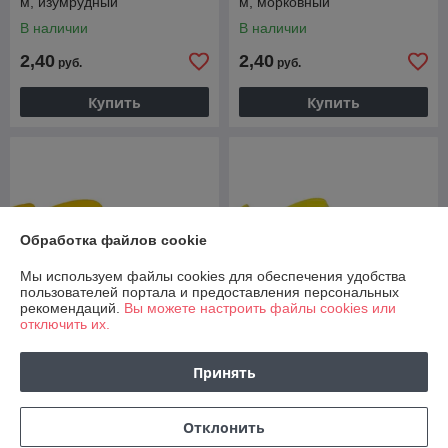
м, изумрудный
м, морковный
В наличии
В наличии
2,40
2,40
руб.
руб.
Купить
Купить
Обработка файлов cookie
Мы используем файлы cookies для обеспечения удобства
пользователей портала и предоставления персональных
рекомендаций.
Вы можете настроить файлы cookies или
отключить их.
Лента атласная, 25 мм*23
Лента атласная, 25 мм*23
Принять
м, золотой
м, желтый
В наличии
В наличии
Отклонить
2,40
2,40
руб.
руб.