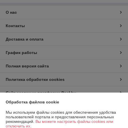
О нас
Контакты
Доставка и оплата
График работы
Полная версия сайта
Политика обработки cookies
Сайт создан на платформе Deal.by
Обработка файлов cookie
Информация для покупателя
Мы используем файлы cookies для обеспечения удобства
пользователей портала и предоставления персональных
Юридическое лицо:
ООО «Флорист Маркет»
рекомендаций.
Вы можете настроить файлы cookies или
220067, Республика Беларусь, г.Минск, ул.Сырокомли, д.38, пом.2Н
отключить их.