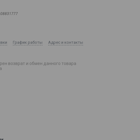
108831777
авки
График работы
Адрес и контакты
рен возврат и обмен данного товара
а
и