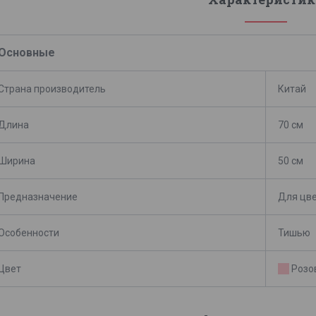
Основные
Страна производитель
Китай
Длина
70 см
Ширина
50 см
Предназначение
Для цве
Особенности
Тишью
Цвет
Розо