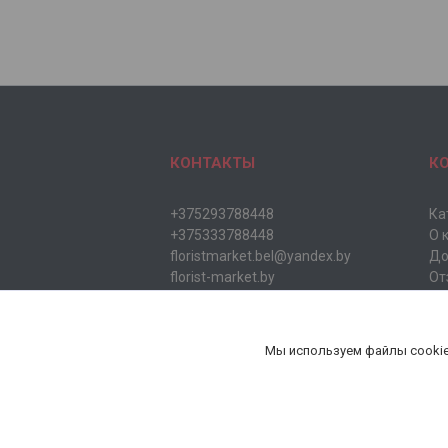
КОНТАКТЫ
К
+375293788448
Ка
+375333788448
О 
floristmarket.bel@yandex.by
До
florist-market.by
От
Ад
Мы используем файлы cookie