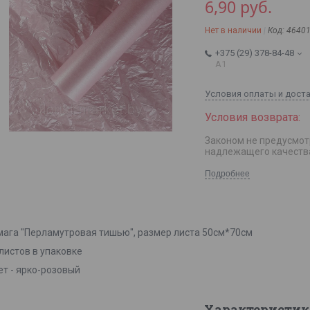
6,90
руб.
Нет в наличии
Код:
4640
+375 (29) 378-84-48
А1
Условия оплаты и дост
Законом не предусмот
надлежащего качеств
Подробнее
мага "Перламутровая тишью", размер листа 50см*70см
листов в упаковке
ет - ярко-розовый
Характеристик