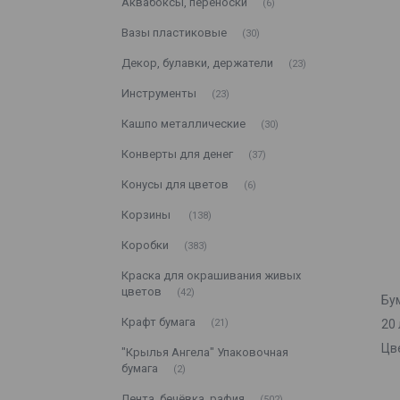
Аквабоксы, переноски
6
Вазы пластиковые
30
Декор, булавки, держатели
23
Инструменты
23
Кашпо металлические
30
Конверты для денег
37
Конусы для цветов
6
Корзины
138
Коробки
383
Краска для окрашивания живых
цветов
42
Бу
Крафт бумага
21
20 
Цв
"Крылья Ангела" Упаковочная
бумага
2
Лента, бечёвка, рафия
502