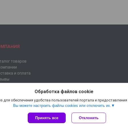
ОМПАНИЯ
талог товаров
компании
ставка и оплата
зывы
рес
Обработка файлов cookie
s для обеспечения удобства пользователей портала и предоставления
Вы можете настроить файлы cookies или отключить их.
Сайт создан на платформе Deal.by
Принять все
Отклонить
Политика обработки файлов cookies
Florist Market - Товары для флористов |
Пожаловаться на контент