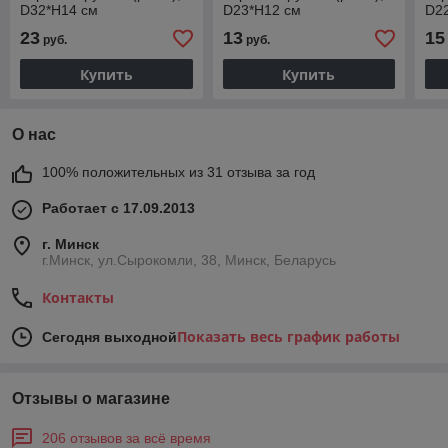
D32*H14 см
D23*H12 см
D22
23
13
15
руб.
руб.
Купить
Купить
О нас
100% положительных из 31 отзыва за год
Работает с 17.09.2013
г. Минск
г.Минск, ул.Сырокомли, 38, Минск, Беларусь
Контакты
Показать весь график работы
Сегодня выходной
Отзывы о магазине
206 отзывов за всё время