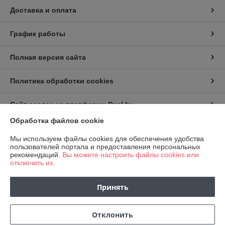
Доставка и оплата
График работы
Полная версия сайта
Политика обработки cookies
Сайт создан на платформе Deal.by
Обработка файлов cookie
Информация для покупателя
Мы используем файлы cookies для обеспечения удобства
пользователей портала и предоставления персональных
Юридическое лицо:
ООО «Флорист Маркет»
рекомендаций.
Вы можете настроить файлы cookies или
220067, Республика Беларусь, г.Минск, ул.Сырокомли, д.38, пом.2Н
отключить их.
Регистрационный номер ЕГР: 193765605
Принять
УНП: 193765605
Регистрационный орган: Минский горисполком
Отклонить
Дата регистрации компании: 18.05.2024