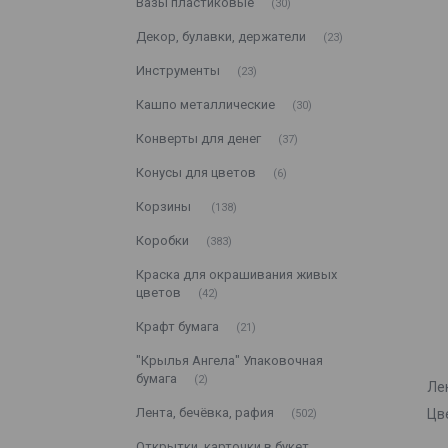
Вазы пластиковые
30
Декор, булавки, держатели
23
Инструменты
23
Кашпо металлические
30
Конверты для денег
37
Конусы для цветов
6
Корзины
138
Коробки
383
Краска для окрашивания живых
цветов
42
Крафт бумага
21
"Крылья Ангела" Упаковочная
бумага
2
Ле
Лента, бечёвка, рафия
Цв
502
Открытки, карточки в букет,