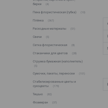
бирки
4
Пена флористическая (губка)
10
Плёнка
367
Расходные материалы
51
Свечи
5
Сетка флористическая
8
Стаканчики для цветов
28
Стружка бумажная (наполнитель)
5
Сумочки, пакеты, переноски
151
Стабилизированные цветы и
сухоцветы
179
Тишью
82
Фоамиран
37