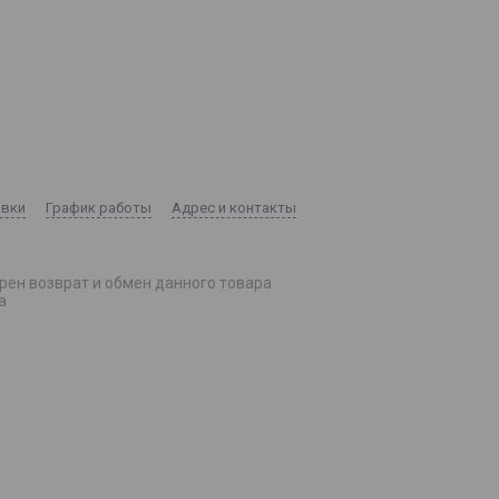
авки
График работы
Адрес и контакты
рен возврат и обмен данного товара
а