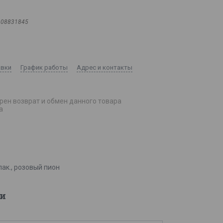
108831845
авки
График работы
Адрес и контакты
рен возврат и обмен данного товара
а
ак., розовый пион
и