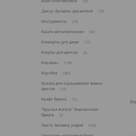
Вазы пластиковые
30
Декор, булавки, держатели
23
Инструменты
23
Кашпо металлические
30
Конверты для денег
37
Конусы для цветов
6
Корзины
138
Коробки
383
Краска для окрашивания живых
цветов
42
Крафт бумага
21
Уп
"Крылья Ангела" Упаковочная
бумага
2
Лента, бечёвка, рафия
502
Открытки, карточки в букет,