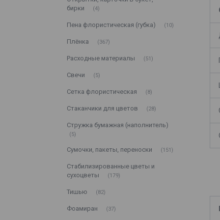
бирки
4
Пена флористическая (губка)
10
Плёнка
367
Расходные материалы
51
Свечи
5
Сетка флористическая
8
Стаканчики для цветов
28
Стружка бумажная (наполнитель)
5
Сумочки, пакеты, переноски
151
Стабилизированные цветы и
сухоцветы
179
Тишью
82
Фоамиран
37