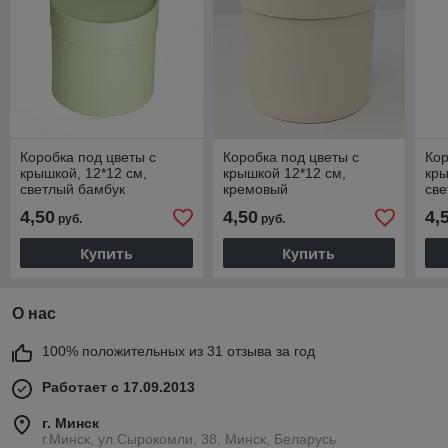
Коробка под цветы с
Коробка под цветы с
Кор
крышкой, 12*12 см,
крышкой 12*12 см,
кры
светлый бамбук
кремовый
све
4,50
4,50
4,
руб.
руб.
Купить
Купить
О нас
100% положительных из 31 отзыва за год
Работает с 17.09.2013
г. Минск
г.Минск, ул.Сырокомли, 38, Минск, Беларусь