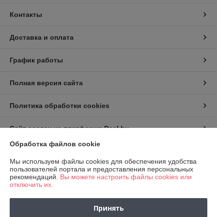
Контакты
Доставка и оплата
График работы
Полная версия сайта
Политика обработки cookies
Сайт создан на платформе Deal.by
Обработка файлов cookie
Информация для покупателя
Мы используем файлы cookies для обеспечения удобства
пользователей портала и предоставления персональных
Юридическое лицо:
ООО «Флорист Маркет»
рекомендаций.
Вы можете настроить файлы cookies или
220067, Республика Беларусь, г.Минск, ул.Сырокомли, д.38, пом.2Н
отключить их.
Регистрационный номер ЕГР: 193765605
Принять
УНП: 193765605